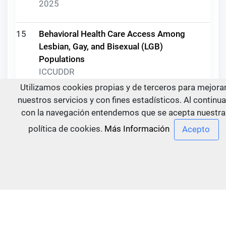
2025
15
Behavioral Health Care Access Among
Lesbian, Gay, and Bisexual (LGB)
Populations
ICCUDDR
2025
Utilizamos cookies propias y de terceros para mejora
nuestros servicios y con fines estadísticos. Al continua
con la navegación entendemos que se acepta nuestra
16
ISAM 2023 Marrakesh - Plenary Session
Recordings
política de cookies.
Más Información
ICCUDDR
2025
17
UPC 3: Monitoring and Evaluation of
Prevention Interventions and Policies
ICCUDDR
2025