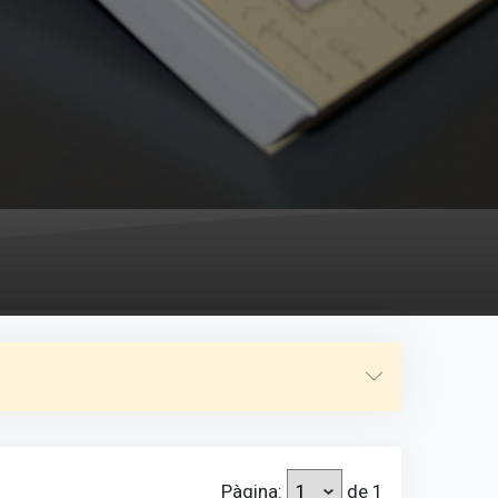
Pàgina:
de 1