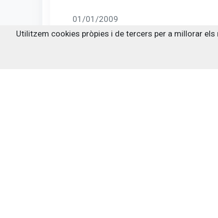
01/01/2009
Utilitzem cookies pròpies i de tercers per a millorar el
9
Papers Municipals nº 8
01/01/2010
10
Papers Municipals nº 9
01/01/2010