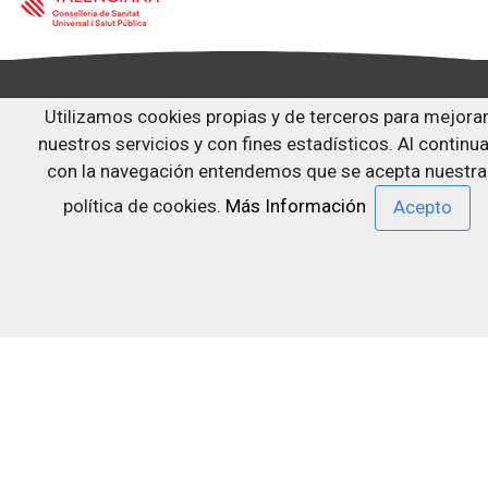
Utilizamos cookies propias y de terceros para mejora
Siguenos en:
nuestros servicios y con fines estadísticos. Al continua
con la navegación entendemos que se acepta nuestra
política de cookies.
Más Información
Última actualización: 29/07/2026
Centro de documentación sobre drogodependencias y
otros trastornos adictivos Dr. Emilio Bogani Miquel
Cendoc Bogani