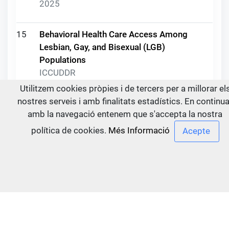
2025
15
Behavioral Health Care Access Among
Lesbian, Gay, and Bisexual (LGB)
Populations
ICCUDDR
2025
Utilitzem cookies pròpies i de tercers per a millorar el
nostres serveis i amb finalitats estadístics. En continu
amb la navegació entenem que s'accepta la nostra
16
ISAM 2023 Marrakesh - Plenary Session
Recordings
política de cookies.
Més Informació
ICCUDDR
2025
17
UPC 3: Monitoring and Evaluation of
Prevention Interventions and Policies
ICCUDDR
2025