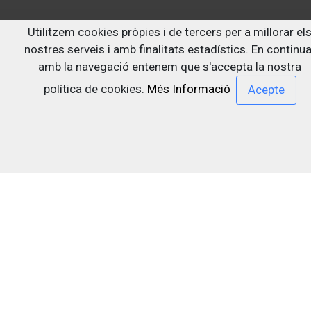
Segueix-nos a:
Utilitzem cookies pròpies i de tercers per a millorar el
nostres serveis i amb finalitats estadístics. En continua
amb la navegació entenem que s'accepta la nostra
política de cookies.
Més Informació
Darrera actualització: 29/07/2026
Centre de documentació sobre drogodependències i
altres trastorns addictius Dr. Emilio Bogani Miquel
Cendoc Bogani
Contacte
Avís Legal