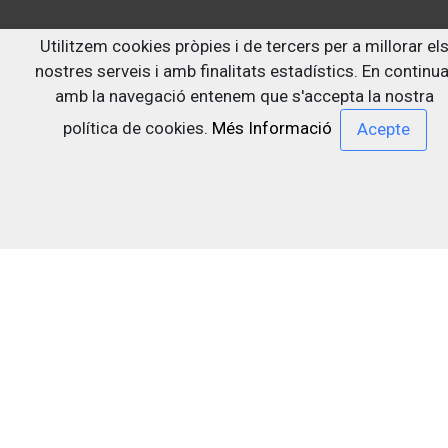
Segueix-nos a:
Utilitzem cookies pròpies i de tercers per a millorar el
nostres serveis i amb finalitats estadístics. En continua
amb la navegació entenem que s'accepta la nostra
política de cookies.
Més Informació
Darrera actualització: 29/07/2026
Centre de documentació sobre drogodependències i
altres trastorns addictius Dr. Emilio Bogani Miquel
Cendoc Bogani
Contacte
Avís Legal