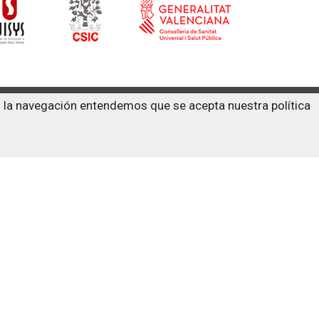
on la navegación entendemos que se acepta nuestra política
s trastornos adictivos Dr. Emilio Bogani Miquel
ies
bre Drogodependencias y Trastornos Adictivos
ucación e Información.