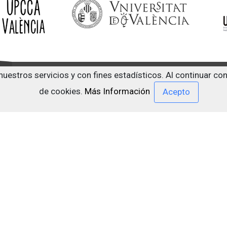
nuestros servicios y con fines estadísticos. Al continuar c
Centro de documentación sobre drogodependencias y otro
de cookies.
Más Información
Cendoc Bogani
Contacto
Aviso Legal
Política privacidad
Política cook
Publicaciones, Artículos, Carteles, Posters y enlaces Web so
relevantes para profesionales de las Ciencias de la Salud, Ed
cias y otros trastornos adictivos Dr. Emilio Bogani Miquel, 2019.